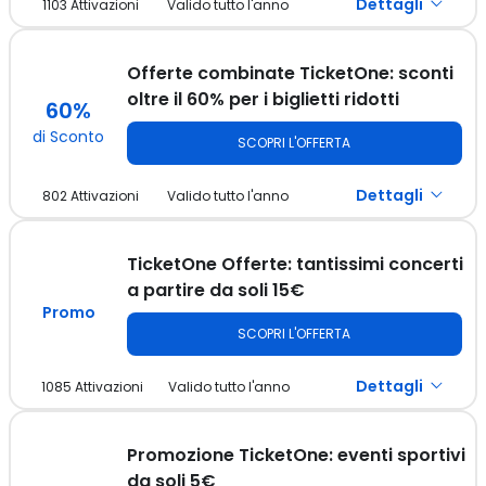
Dettagli
1103 Attivazioni
Valido tutto l'anno
In occasione del tuo compleanno ricevi un codice di 5€ da
utilizzare sull'acquisto di biglietti per i tuoi concerti,
spettacoli, mostre ed eventi preferiti!
Offerte combinate TicketOne: sconti
oltre il 60% per i biglietti ridotti
60%
di Sconto
SCOPRI L'OFFERTA
Dettagli
802 Attivazioni
Valido tutto l'anno
Un codice sconto TicketOne non sarà necessario per
risparmiare oltre il 60% sui biglietti ridotti! Scopri subito una
selezione di offerte combinate ed approfitta di imperdibili
TicketOne Offerte: tantissimi concerti
vantaggi!
a partire da soli 15€
Promo
SCOPRI L'OFFERTA
Dettagli
1085 Attivazioni
Valido tutto l'anno
Adesso puoi acquistare biglietti per i tuoi concerti a partire
da soli 15€ grazie alle promozioni online! Non ti serve un
voucher TicketOne per risparmiare!
Promozione TicketOne: eventi sportivi
da soli 5€