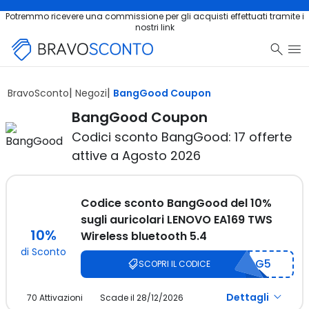
Potremmo ricevere una commissione per gli acquisti effettuati tramite i
nostri link
Salta al contenuto principale
BravoSconto
Negozi
BangGood Coupon
BangGood Coupon
Codici sconto BangGood: 17 offerte
attive a Agosto 2026
Codice sconto BangGood del 10%
sugli auricolari LENOVO EA169 TWS
10%
Wireless bluetooth 5.4
di Sconto
cG5
SCOPRI IL CODICE
Dettagli
70 Attivazioni
Scade il 28/12/2026