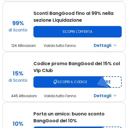
Approfitta del codice per ottenere uno sconto del 10% sugli
auricolari LENOVO EA169 TWS Wireless bluetooth 5.4!
Sconti BangGood fino al 99% nella
sezione Liquidazione
99%
di Sconto
SCOPRI L'OFFERTA
Dettagli
124 Attivazioni
Valido tutto l'anno
Adesso puoi risparmiare fino al 99% su un ricchissimo
catalogo di articoli! Scegli oggi stesso i tuoi preferiti su
BangGood! Voucher non richiesto!
Codice promo BangGood del 15% col
Vip Club
15%
di Sconto
IRE
SCOPRI IL CODICE
Dettagli
445 Attivazioni
Valido tutto l'anno
Iscriviti a BangGood e ottieni un codice promo del 15% da
inserire nei tuoi prossimi ordini online sottoscrivendo il Vip
Club! Cosa aspetti?
Porta un amico: buono sconto
BangGood del 10%
10%